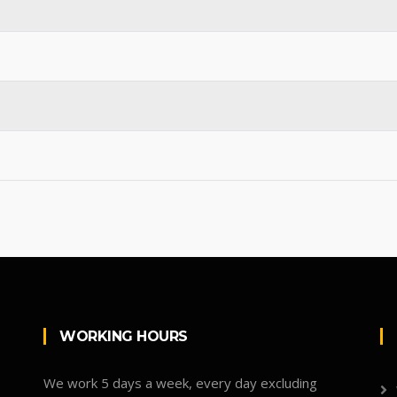
WORKING HOURS
We work 5 days a week, every day excluding